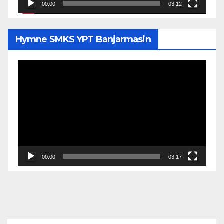
00:00
03:12
Hymne SMKS YPT Banjarmasin
Pemutar
Video
00:00
03:17