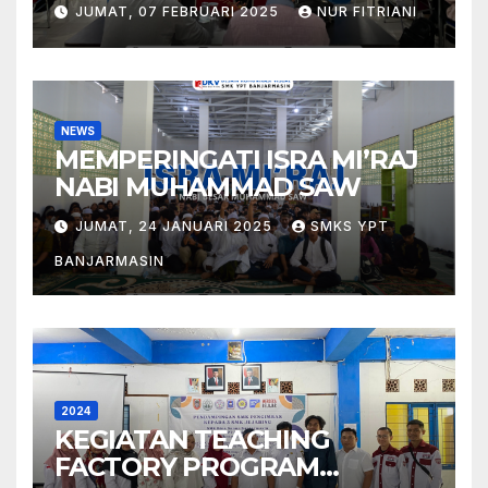
JUMAT, 07 FEBRUARI 2025
NUR FITRIANI
NEWS
MEMPERINGATI ISRA MI’RAJ
NABI MUHAMMAD SAW
JUMAT, 24 JANUARI 2025
SMKS YPT
BANJARMASIN
2024
KEGIATAN TEACHING
FACTORY PROGRAM