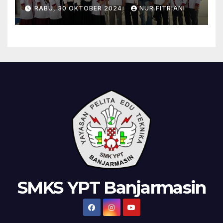
KEAHLIAN DESAIN
RABU, 30 OKTOBER 2024
NUR FITRIANI
KOMUNIKASI VISUAL SMK
YPT BANJARMASIN SEBAGAI
SMK JEJARING DAN SMK
MUHAMMADIYAH 3
BANJARMASIN SEBAGAI SMK
PENGIMBAS
SMKS YPT Banjarmasin