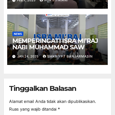
FEB 7, 2025
NUR FITRIANI
NEWS
MEMPERINGATI ISRA MI’RAJ
NABI MUHAMMAD SAW
JAN 24, 2025
SMKS YPT BANJARMASIN
Tinggalkan Balasan
Alamat email Anda tidak akan dipublikasikan.
Ruas yang wajib ditandai
*