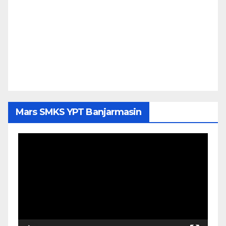
Mars SMKS YPT Banjarmasin
Pemutar
Video