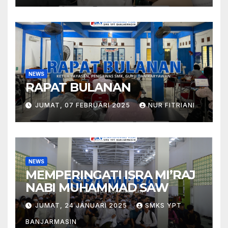
NEWS
RAPAT BULANAN
JUMAT, 07 FEBRUARI 2025
NUR FITRIANI
NEWS
MEMPERINGATI ISRA MI’RAJ
NABI MUHAMMAD SAW
JUMAT, 24 JANUARI 2025
SMKS YPT
BANJARMASIN