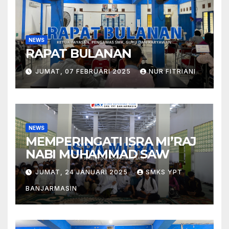
NEWS
RAPAT BULANAN
JUMAT, 07 FEBRUARI 2025
NUR FITRIANI
NEWS
MEMPERINGATI ISRA MI’RAJ
NABI MUHAMMAD SAW
JUMAT, 24 JANUARI 2025
SMKS YPT
BANJARMASIN