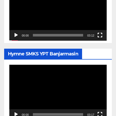
00:00
03:12
Hymne SMKS YPT Banjarmasin
Pemutar
Video
00:00
03:17