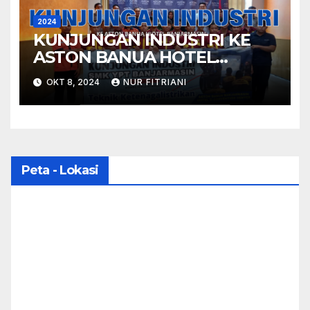
2024
KUNJUNGAN INDUSTRI KE
ASTON BANUA HOTEL
BANJARMASIN UNTUK
OKT 8, 2024
NUR FITRIANI
PROGRAM KEAHLIAN TEKNIK
KETENAGALISTRIKAN
Peta - Lokasi