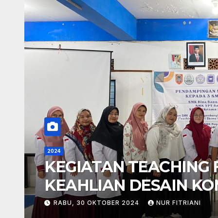
2024
KEGIATAN TEACHING
KEAHLIAN DESAIN KO
YPT BANJARMASIN SE
RABU, 30 OKTOBER 2024
NUR FITRIANI