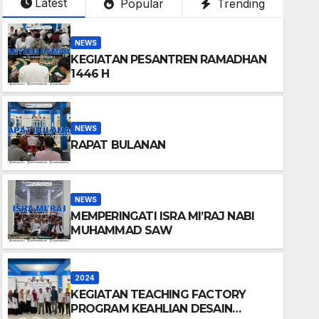
Latest
Popular
Trending
NEWS
KEGIATAN PESANTREN RAMADHAN
1446 H
NEWS
RAPAT BULANAN
NEWS
MEMPERINGATI ISRA MI’RAJ NABI
MUHAMMAD SAW
2024
PERINGATAN HARI SUMPA
2024
KEGIATAN TEACHING FACTORY
SENIN, 28 OKTOBER 2024
NUR FITRIANI
PROGRAM KEAHLIAN DESAIN