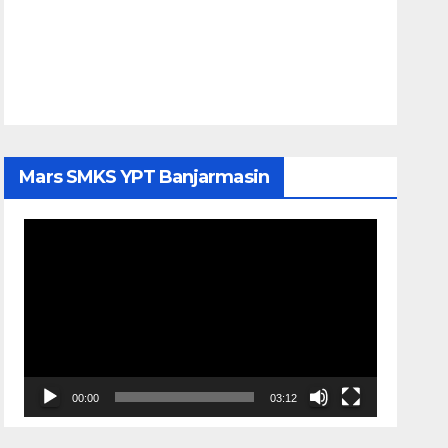
Mars SMKS YPT Banjarmasin
Pemutar
Video
00:00
03:12