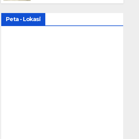
KOMUNIKASI VISUAL SMK YPT
BANJARMASIN SEBAGAI SMK
JEJARING DAN SMK
Peta - Lokasi
MUHAMMADIYAH 3 BANJARMASIN
SEBAGAI SMK PENGIMBAS