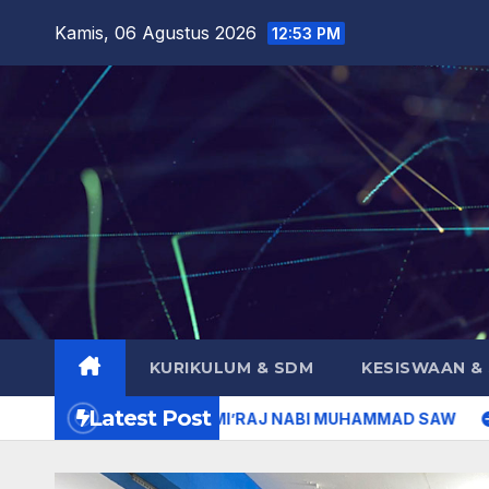
Skip
Kamis, 06 Agustus 2026
12:53 PM
to
content
KURIKULUM & SDM
KESISWAAN &
Latest Post
INGATI ISRA MI’RAJ NABI MUHAMMAD SAW
KEGIATAN