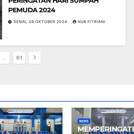
PERINGATAN HARI SUMPAH
PEMUDA 2024
SENIN, 28 OKTOBER 2024
NUR FITRIANI
i
…
61
NEWS
MEMPERINGATI