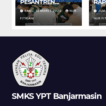
PESANTREN
RAP
RAMADHAN 1446 H
RABU, 12 MARET 2025
NUR
JUM
FITRIANI
NUR FI
SMKS YPT Banjarmasin