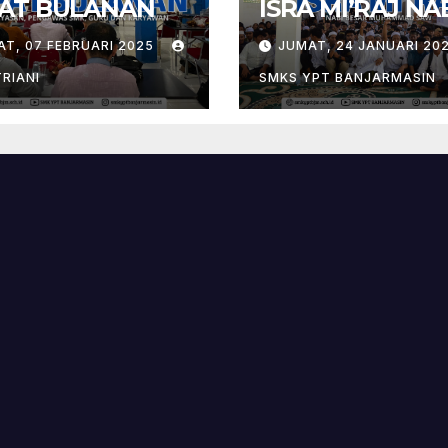
AT BULANAN
ISRA MI’RAJ NA
MUHAMMAD S
AT, 07 FEBRUARI 2025
JUMAT, 24 JANUARI 20
TRIANI
SMKS YPT BANJARMASIN