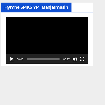
Hymne SMKS YPT Banjarmasin
Pemutar
Video
00:00
03:17