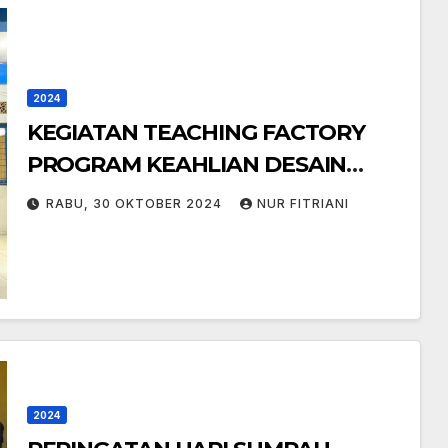
2024
KEGIATAN TEACHING FACTORY
PROGRAM KEAHLIAN DESAIN
KOMUNIKASI VISUAL SMK YPT
RABU, 30 OKTOBER 2024
NUR FITRIANI
BANJARMASIN SEBAGAI SMK
JEJARING DAN SMK
MUHAMMADIYAH 3 BANJARMASIN
SEBAGAI SMK PENGIMBAS
2024