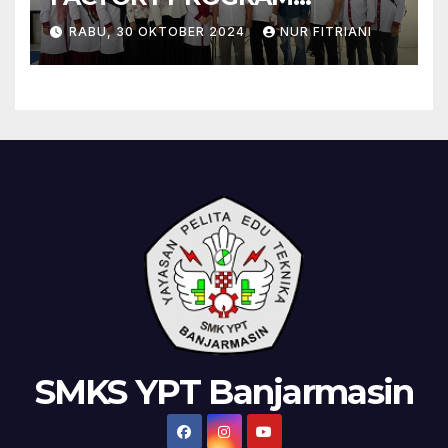
KEAHLIAN DESAIN
RABU, 30 OKTOBER 2024
NUR FITRIANI
KOMUNIKASI VISUAL SMK
YPT BANJARMASIN SEBAGAI
SMK JEJARING DAN SMK
MUHAMMADIYAH 3
BANJARMASIN SEBAGAI SMK
PENGIMBAS
SMKS YPT Banjarmasin