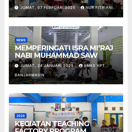
JUMAT, 07 FEBRUARI 2025
NUR FITRIANI
NEWS
MEMPERINGATI ISRA MI’RAJ
NABI MUHAMMAD SAW
JUMAT, 24 JANUARI 2025
SMKS YPT
BANJARMASIN
2024
KEGIATAN TEACHING
FACTORY PROGRAM