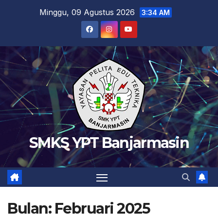
Skip
Minggu, 09 Agustus 2026
3:34 AM
to
content
SMKS YPT Banjarmasin
Bulan:
Februari 2025