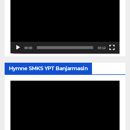
Video
00:00
03:12
Hymne SMKS YPT Banjarmasin
Pemutar
Video