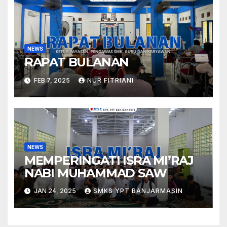
NEWS
RAPAT BULANAN
FEB 7, 2025
NUR FITRIANI
NEWS
MEMPERINGATI ISRA MI’RAJ
NABI MUHAMMAD SAW
JAN 24, 2025
SMKS YPT BANJARMASIN