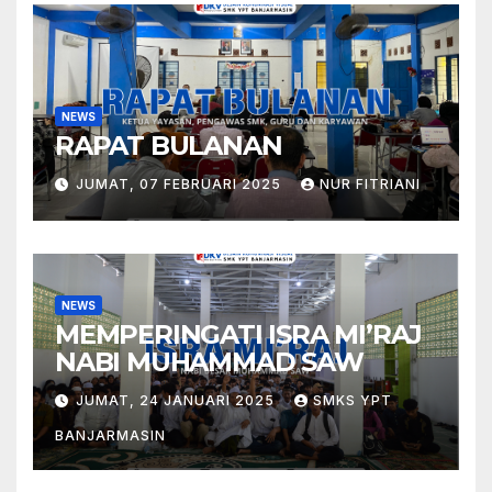
NEWS
RAPAT BULANAN
JUMAT, 07 FEBRUARI 2025
NUR FITRIANI
NEWS
MEMPERINGATI ISRA MI’RAJ
NABI MUHAMMAD SAW
JUMAT, 24 JANUARI 2025
SMKS YPT
BANJARMASIN