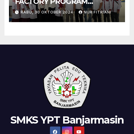
FACTORY PROGRAM
KEAHLIAN DESAIN
RABU, 30 OKTOBER 2024
NUR FITRIANI
KOMUNIKASI VISUAL SMK
YPT BANJARMASIN SEBAGAI
SMK JEJARING DAN SMK
MUHAMMADIYAH 3
BANJARMASIN SEBAGAI SMK
PENGIMBAS
SMKS YPT Banjarmasin