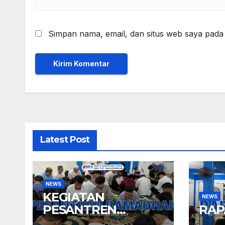
Simpan nama, email, dan situs web saya pada
Latest Post
NEWS
KEGIATAN
NEWS
PESANTREN
RAP
RAMADHAN 1446 H