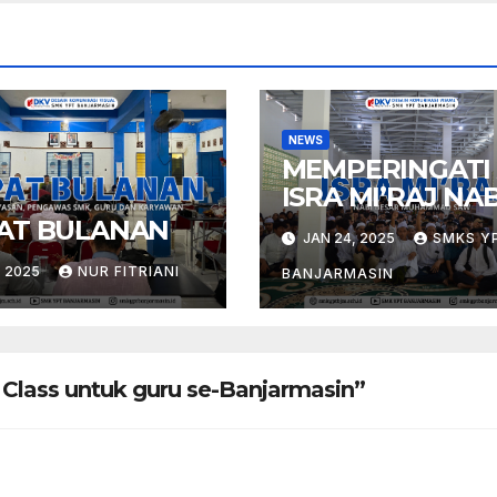
NEWS
MEMPERINGATI
ISRA MI’RAJ NAB
MUHAMMAD S
AT BULANAN
JAN 24, 2025
SMKS Y
, 2025
NUR FITRIANI
BANJARMASIN
l Class untuk guru se-Banjarmasin”