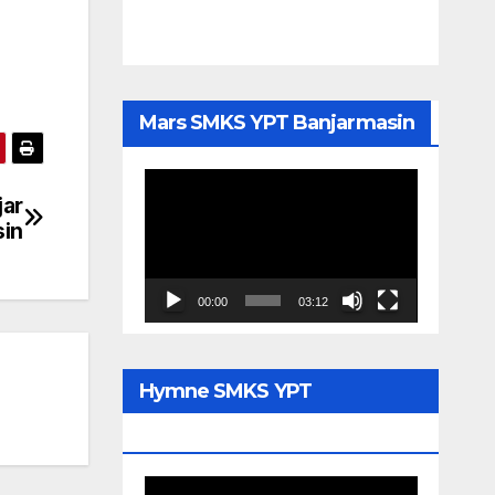
Mars SMKS YPT Banjarmasin
Pemutar
jar
Video
in
00:00
03:12
Hymne SMKS YPT
Banjarmasin
Pemutar