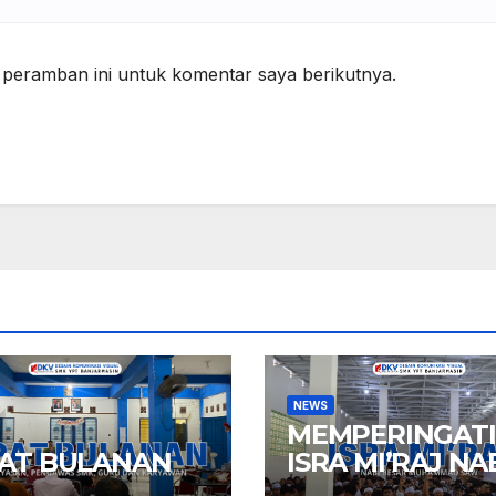
 peramban ini untuk komentar saya berikutnya.
NEWS
MEMPERINGATI
AT BULANAN
ISRA MI’RAJ NA
MUHAMMAD S