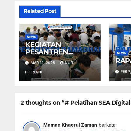
Related Post
NEWS
KEGIATAN
PESANTREN
NEWS
RAMADHAN 1446 H
RAP
MAR 12, 2025
NUR
FEB 7
FITRIANI
2 thoughts on “# Pelatihan SEA Digita
Maman Khaerul Zaman
berkata: